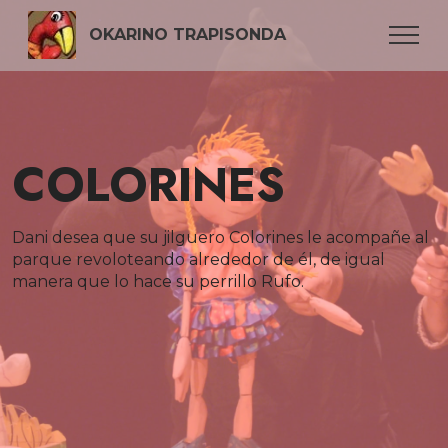
OKARINO TRAPISONDA
COLORINES
Dani desea que su jilguero Colorines le acompañe al
parque revoloteando alrededor de él, de igual
manera que lo hace su perrillo Rufo.