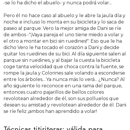
-se lo ha dicho el abuelo- y nunca podrá volar...
Pero él no hace caso al abuelo y le abre la jaula día y
noche e incluso lo monta en su bicicleta y lo saca de
paseo al parque. Vero la mejor amiga de Dani se ríe
de ambos -"¡Vaya pareja el uno tiene miedo a volar y
el otro a montar en bici sin ruedines!". Eso que le ha
dicho Vero le ha tocado el corazón a Dani y decide
quitar los ruedines de su bici. Al día siguiente salen al
parque sin ruedines, y al bajar la cuesta la bicicleta
coge tanta velocidad que choca contra la fuente, se
rompe la jaula y Colorines sale volando a esconderse
entre los árboles... Ya nunca más lo verá... ¿Nunca? Al
año siguiente lo reconoce en una rama del parque,
entonces cuatro pajarillos de bellos colores
revolotean alrededor de él, son sus polluelos que
desean su amistad y revolotean alrededor de él. Dani
se ríe feliz ¡ambos han aprendido a volar!
Técnicas titiriteras: válida para