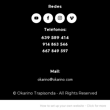
Redes
Teléfonos:
639 589 414
914 863 546
667 849 597
Mail:
okarino@okarino.com
© Okarino Trapisonda - All Rights Reserved
How to set up your own website -
Click for more